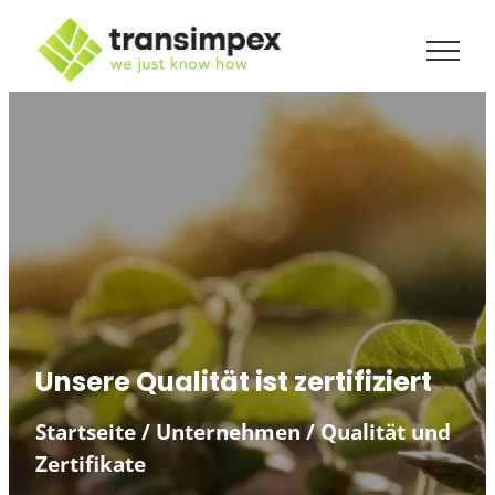
Zum
Inhalt
springen
Unsere Qualität ist zertifiziert
Startseite
/
Unternehmen
/
Qualität und
Zertifikate