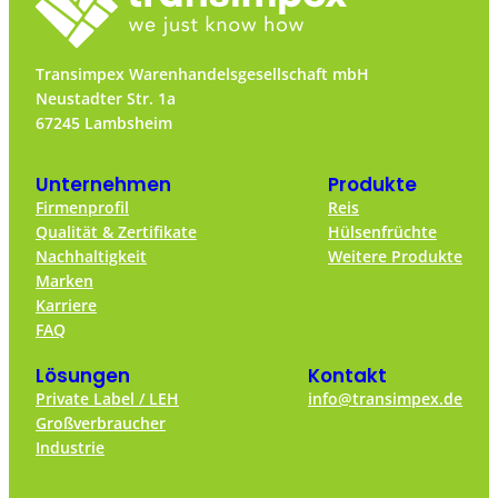
Dreischichtsystem (Wechselschicht)
Sehr gute Deutschkenntnisse in Wort
Transimpex Warenhandelsgesellschaft mbH
und Schrift
Neustadter Str. 1a
67245 Lambsheim
Unternehmen
Produkte
Firmenprofil
Reis
Qualität & Zertifikate
Hülsenfrüchte
Nachhaltigkeit
Weitere Produkte
Marken
Karriere
FAQ
Lösungen
Kontakt
Private Label / LEH
info@transimpex.de
Großverbraucher
Industrie