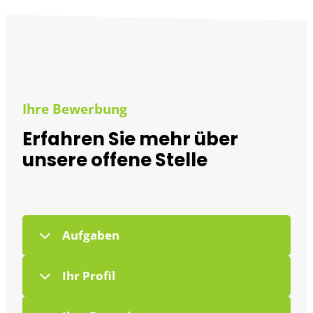
Ihre Bewerbung
Erfahren Sie mehr über
unsere offene Stelle
Aufgaben
Ihr Profil
Verantwortung für das Führen und
Umrüsten von
Verpackungsmaschinen