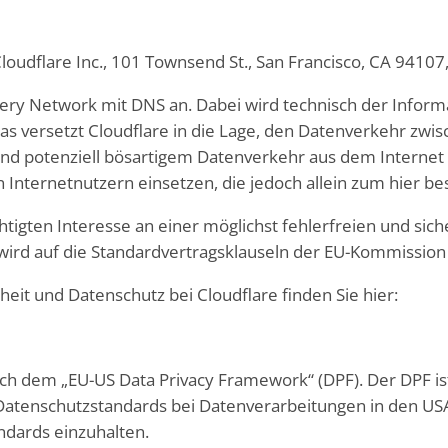
Cloudflare Inc., 101 Townsend St., San Francisco, CA 94107
livery Network mit DNS an. Dabei wird technisch der Info
 Das versetzt Cloudflare in die Lage, den Datenverkehr z
und potenziell bösartigem Datenverkehr aus dem Internet 
 Internetnutzern einsetzen, die jedoch allein zum hier 
tigten Interesse an einer möglichst fehlerfreien und sic
A wird auf die Standardvertragsklauseln der EU-Kommission g
it und Datenschutz bei Cloudflare finden Sie hier:
 nach dem „EU-US Data Privacy Framework“ (DPF). Der DPF
Datenschutzstandards bei Datenverarbeitungen in den USA 
ndards einzuhalten.